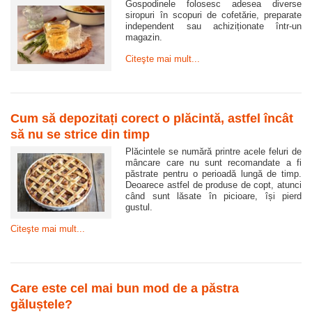
Gospodinele folosesc adesea diverse
siropuri în scopuri de cofetărie, preparate
independent sau achiziționate într-un
magazin.
Citeşte mai mult...
Cum să depozitați corect o plăcintă, astfel încât
să nu se strice din timp
Plăcintele se numără printre acele feluri de
mâncare care nu sunt recomandate a fi
păstrate pentru o perioadă lungă de timp.
Deoarece astfel de produse de copt, atunci
când sunt lăsate în picioare, își pierd
gustul.
Citeşte mai mult...
Care este cel mai bun mod de a păstra
găluștele?