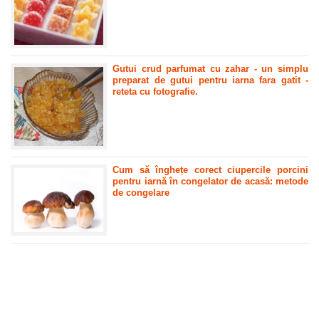
Gutui crud parfumat cu zahar - un simplu
preparat de gutui pentru iarna fara gatit -
reteta cu fotografie.
Cum să înghețe corect ciupercile porcini
pentru iarnă în congelator de acasă: metode
de congelare