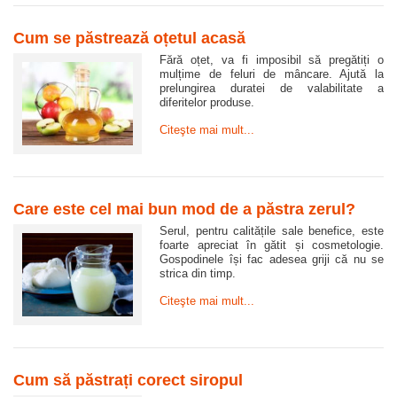
Cum se păstrează oțetul acasă
Fără oțet, va fi imposibil să pregătiți o
mulțime de feluri de mâncare. Ajută la
prelungirea duratei de valabilitate a
diferitelor produse.
Citeşte mai mult...
Care este cel mai bun mod de a păstra zerul?
Serul, pentru calitățile sale benefice, este
foarte apreciat în gătit și cosmetologie.
Gospodinele își fac adesea griji că nu se
strica din timp.
Citeşte mai mult...
Cum să păstrați corect siropul