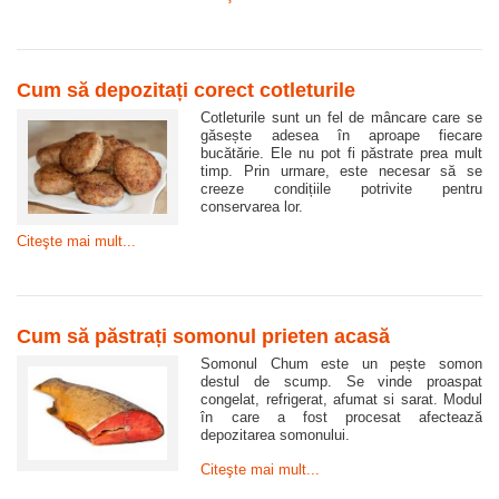
Cum să depozitați corect cotleturile
Cotleturile sunt un fel de mâncare care se
găsește adesea în aproape fiecare
bucătărie. Ele nu pot fi păstrate prea mult
timp. Prin urmare, este necesar să se
creeze condițiile potrivite pentru
conservarea lor.
Citeşte mai mult...
Cum să păstrați somonul prieten acasă
Somonul Chum este un pește somon
destul de scump. Se vinde proaspat
congelat, refrigerat, afumat si sarat. Modul
în care a fost procesat afectează
depozitarea somonului.
Citeşte mai mult...