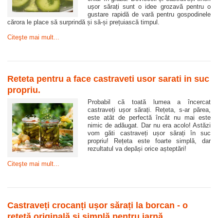
ușor sărați sunt o idee grozavă pentru o
gustare rapidă de vară pentru gospodinele
cărora le place să surprindă și să-și prețuiască timpul.
Citeşte mai mult...
Reteta pentru a face castraveti usor sarati in suc
propriu.
Probabil că toată lumea a încercat
castraveți ușor sărați. Rețeta, s-ar părea,
este atât de perfectă încât nu mai este
nimic de adăugat. Dar nu era acolo! Astăzi
vom găti castraveți ușor sărați în suc
propriu! Rețeta este foarte simplă, dar
rezultatul va depăși orice așteptări!
Citeşte mai mult...
Castraveți crocanți ușor sărați la borcan - o
rețetă originală și simplă pentru iarnă.