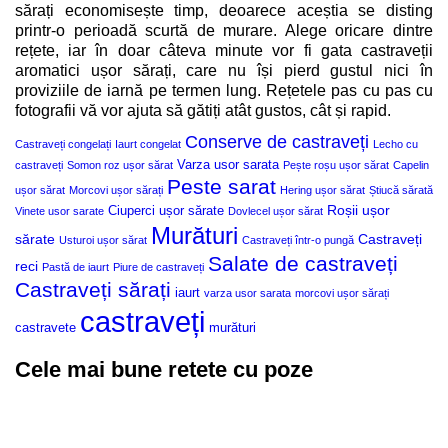
sărați economisește timp, deoarece aceștia se disting
printr-o perioadă scurtă de murare. Alege oricare dintre
rețete, iar în doar câteva minute vor fi gata castraveții
aromatici ușor sărați, care nu își pierd gustul nici în
proviziile de iarnă pe termen lung. Rețetele pas cu pas cu
fotografii vă vor ajuta să gătiți atât gustos, cât și rapid.
Conserve de castraveți
Castraveți congelați
Iaurt congelat
Lecho cu
Varza usor sarata
castraveți
Somon roz ușor sărat
Pește roșu ușor sărat
Capelin
Peste sarat
ușor sărat
Morcovi ușor sărați
Hering ușor sărat
Știucă sărată
Roșii ușor
Ciuperci ușor sărate
Vinete usor sarate
Dovlecel ușor sărat
Murături
sărate
Castraveți
Usturoi ușor sărat
Castraveți într-o pungă
Salate de castraveți
reci
Pastă de iaurt
Piure de castraveți
Castraveți sărați
iaurt
varza usor sarata
morcovi ușor sărați
castraveți
castravete
murături
Cele mai bune retete cu poze