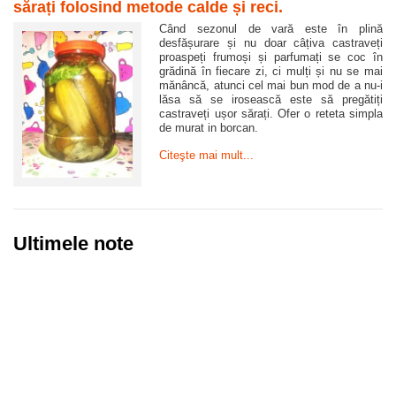
sărați folosind metode calde și reci.
Când sezonul de vară este în plină
desfășurare și nu doar câțiva castraveți
proaspeți frumoși și parfumați se coc în
grădină în fiecare zi, ci mulți și nu se mai
mănâncă, atunci cel mai bun mod de a nu-i
lăsa să se irosească este să pregătiți
castraveți ușor sărați. Ofer o reteta simpla
de murat in borcan.
Citeşte mai mult...
Ultimele note