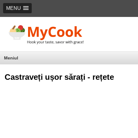
MENU
Meniul
Castraveți ușor sărați - rețete