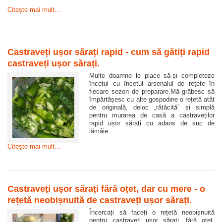
Citeşte mai mult...
Castraveți ușor sărați rapid - cum să gătiți rapid
castraveți ușor sărați.
Multe doamne le place să-și completeze
încetul cu încetul arsenalul de rețete în
fiecare sezon de preparare.Mă grăbesc să
împărtășesc cu alte gospodine o rețetă atât
de originală, deloc „rătăcită” și simplă
pentru murarea de casă a castraveților
rapid ușor sărați cu adaos de suc de
lămâie.
Citeşte mai mult...
Castraveți ușor sărați fără oțet, dar cu mere - o
rețetă neobișnuită de castraveți ușor sărați.
Încercați să faceți o rețetă neobișnuită
pentru castraveți ușor sărați, fără oțet.