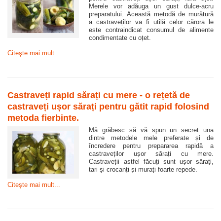
Merele vor adăuga un gust dulce-acru
preparatului. Această metodă de murătură
a castraveților va fi utilă celor cărora le
este contraindicat consumul de alimente
condimentate cu oțet.
Citeşte mai mult...
Castraveți rapid sărați cu mere - o rețetă de
castraveți ușor sărați pentru gătit rapid folosind
metoda fierbinte.
Mă grăbesc să vă spun un secret una
dintre metodele mele preferate și de
încredere pentru prepararea rapidă a
castraveților ușor sărați cu mere.
Castraveții astfel făcuți sunt ușor sărați,
tari și crocanți și murați foarte repede.
Citeşte mai mult...