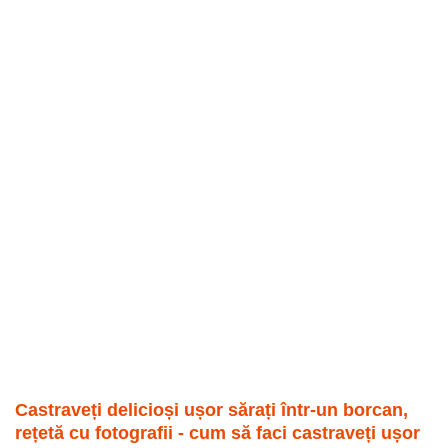
Castraveți delicioși ușor sărați într-un borcan,
rețetă cu fotografii - cum să faci castraveți ușor