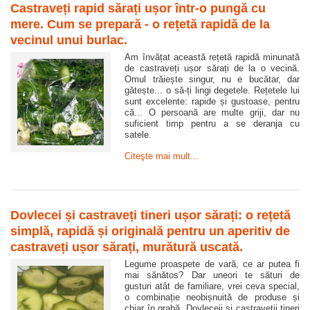
Castraveți rapid sărați ușor într-o pungă cu
mere. Cum se prepară - o rețetă rapidă de la
vecinul unui burlac.
Am învățat această rețetă rapidă minunată
de castraveți ușor sărați de la o vecină.
Omul trăiește singur, nu e bucătar, dar
gătește... o să-ți lingi degetele. Rețetele lui
sunt excelente: rapide și gustoase, pentru
că... O persoană are multe griji, dar nu
suficient timp pentru a se deranja cu
satele.
Citeşte mai mult...
Dovlecei și castraveți tineri ușor sărați: o rețetă
simplă, rapidă și originală pentru un aperitiv de
castraveți ușor sărați, murătură uscată.
Legume proaspete de vară, ce ar putea fi
mai sănătos? Dar uneori te sături de
gusturi atât de familiare, vrei ceva special,
o combinație neobișnuită de produse și
chiar în grabă. Dovleceii și castraveții tineri