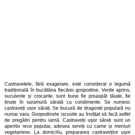
Castravetele, fără exagerare, este considerat o legumă
tradițională în bucătăria fiecărei gospodine. Verde aprins,
suculente și crocante, sunt bune fie proaspăt tăiate, fie
ținute în saramură sărată cu condimente. Se numesc
castraveți ușor sărați. Se bucură de dragoste populară nu
numai vara. Gospodinele iscusite au învățat să facă astfel
de pregătiri pentru iarnă. Castraveții ușor sărați sunt un
aperitiv rece popular, adesea serviți cu carne și meniuri
vegetariene. La domiciliu, prepararea castraveților ușor