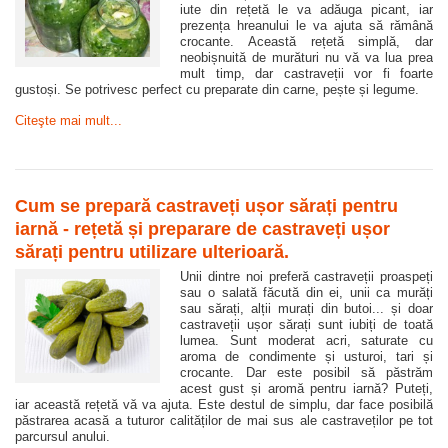
iute din rețetă le va adăuga picant, iar
prezența hreanului le va ajuta să rămână
crocante. Această rețetă simplă, dar
neobișnuită de murături nu vă va lua prea
mult timp, dar castraveții vor fi foarte
gustoși. Se potrivesc perfect cu preparate din carne, pește și legume.
Citeşte mai mult...
Cum se prepară castraveți ușor sărați pentru
iarnă - rețetă și preparare de castraveți ușor
sărați pentru utilizare ulterioară.
Unii dintre noi preferă castraveții proaspeți
sau o salată făcută din ei, unii ca murăți
sau sărați, alții murați din butoi... și doar
castraveții ușor sărați sunt iubiți de toată
lumea. Sunt moderat acri, saturate cu
aroma de condimente și usturoi, tari și
crocante. Dar este posibil să păstrăm
acest gust și aromă pentru iarnă? Puteți,
iar această rețetă vă va ajuta. Este destul de simplu, dar face posibilă
păstrarea acasă a tuturor calităților de mai sus ale castraveților pe tot
parcursul anului.