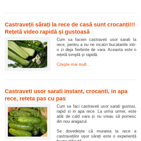
Castraveții sărați la rece de casă sunt crocanți!!!
Rețetă video rapidă și gustoasă
Cum sa facem castraveti usor sarati la
rece, pentru a nu ne incalzi bucatariile intr-
o zi deja fierbinte de vara. Aceasta este o
rețetă simplă și rapidă.
Citeşte mai mult...
Castraveti usor sarati instant, crocanti, in apa
rece, reteta pas cu pas
Cum sa faci castraveti usor sarati gustosi,
rapid si in apa rece. La urma urmei, este
atât de cald vara și nu vreau să pornesc
din nou aragazul.
Se dovedește că murarea la rece a
castraveților ușor sărați este o experiență