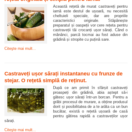
Această rețetă de murat castraveți pentru
iarnă este destul de ușoară, nu necesită
cheltuieli speciale, dar are propriile
caracteristici originale. Stăpânește
preparatul și oaspeții vor cere rețeta pentru
castraveții tăi crocanți ușor sărați. Când o
mănânci, parcă tocmai au fost aduse din
grădină și stropite cu puțină sare.
Citeşte mai mult...
Castraveți ușor sărați instantaneu cu frunze de
stejar. O rețetă simplă de reținut.
După ce am primit în sfârșit castraveți
proaspeți din grădină, abia aștept să-i
gătesc ușor sărați într-un borcan. Pentru a
grăbi procesul de murare, a obține produsul
dorit și posibilitatea de a te arăta ca un bun
bucătar, există o rețetă ușoară de casă
pentru gătirea rapidă a castraveților ușor
sărați.
Citeşte mai mult...