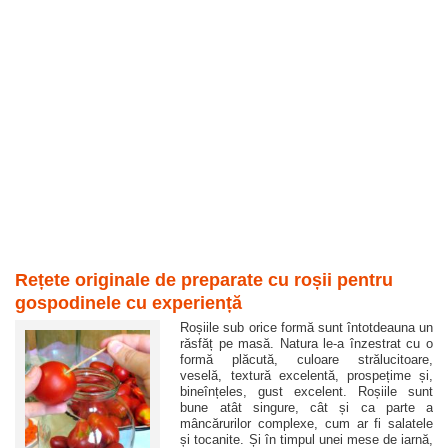
Rețete originale de preparate cu roșii pentru
gospodinele cu experiență
Roșiile sub orice formă sunt întotdeauna un
răsfăț pe masă. Natura le-a înzestrat cu o
formă plăcută, culoare strălucitoare,
veselă, textură excelentă, prospețime și,
bineînțeles, gust excelent. Roșiile sunt
bune atât singure, cât și ca parte a
mâncărurilor complexe, cum ar fi salatele
și tocanite. Și în timpul unei mese de iarnă,