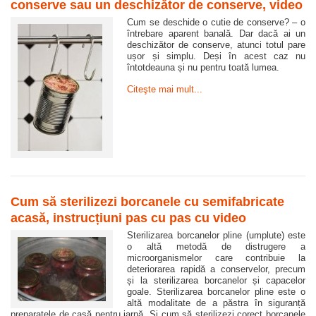
conserve sau un deschizător de conserve, video
Cum se deschide o cutie de conserve? – o
întrebare aparent banală. Dar dacă ai un
deschizător de conserve, atunci totul pare
ușor și simplu. Deși în acest caz nu
întotdeauna și nu pentru toată lumea.
Citeşte mai mult...
Cum să sterilizezi borcanele cu semifabricate
acasă, instrucțiuni pas cu pas cu video
Sterilizarea borcanelor pline (umplute) este
o altă metodă de distrugere a
microorganismelor care contribuie la
deteriorarea rapidă a conservelor, precum
și la sterilizarea borcanelor și capacelor
goale. Sterilizarea borcanelor pline este o
altă modalitate de a păstra în siguranță
preparatele de casă pentru iarnă. Și cum să sterilizezi corect borcanele