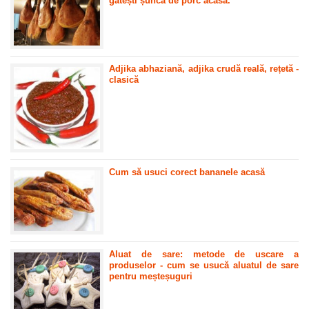
gătești șuncă de porc acasă.
Adjika abhaziană, adjika crudă reală, rețetă -
clasică
Cum să usuci corect bananele acasă
Aluat de sare: metode de uscare a
produselor - cum se usucă aluatul de sare
pentru meșteșuguri