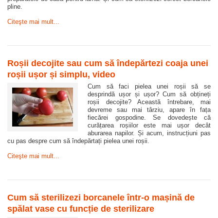
pline.
Citeşte mai mult...
Roșii decojite sau cum să îndepărtezi coaja unei
roșii ușor și simplu, video
Cum să faci pielea unei roșii să se
desprindă ușor și ușor? Cum să obțineți
roșii decojite? Această întrebare, mai
devreme sau mai târziu, apare în fața
fiecărei gospodine. Se dovedește că
curățarea roșiilor este mai ușor decât
aburarea napilor. Și acum, instrucțiuni pas
cu pas despre cum să îndepărtați pielea unei roșii.
Citeşte mai mult...
Cum să sterilizezi borcanele într-o mașină de
spălat vase cu funcție de sterilizare