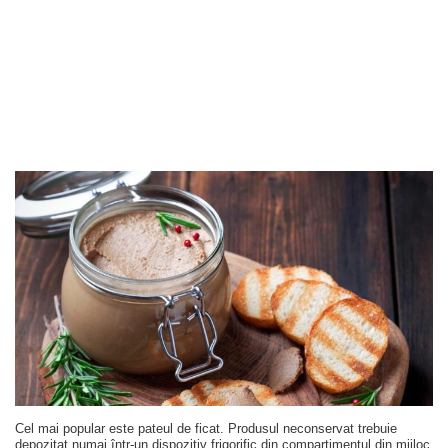
Cel mai popular este pateul de ficat. Produsul neconservat trebuie
depozitat numai într-un dispozitiv frigorific din compartimentul din mijloc