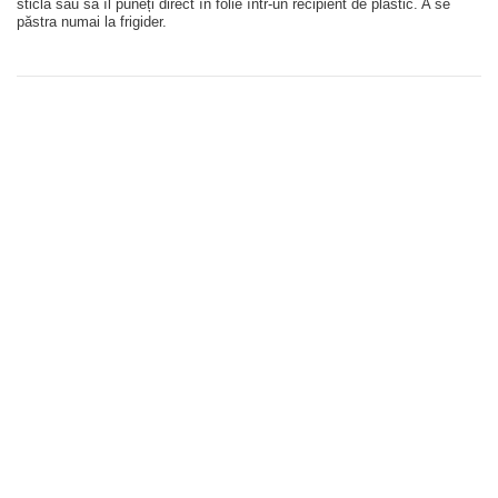
sticlă sau să îl puneți direct în folie într-un recipient de plastic. A se
păstra numai la frigider.