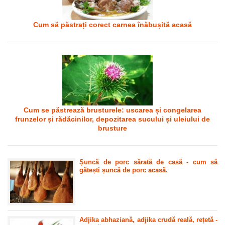
Cum să păstrați corect carnea înăbușită acasă
Cum se păstrează brusturele: uscarea și congelarea
frunzelor și rădăcinilor, depozitarea sucului și uleiului de
brusture
Șuncă de porc sărată de casă - cum să
gătești șuncă de porc acasă.
Adjika abhaziană, adjika crudă reală, rețetă -