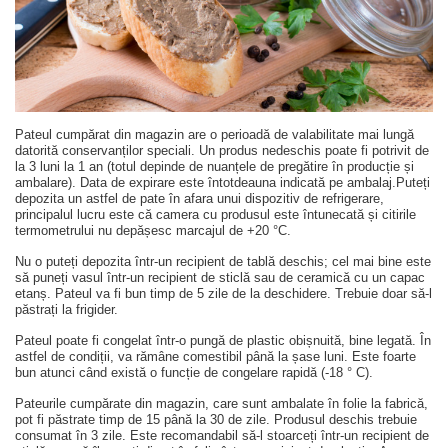
Pateul cumpărat din magazin are o perioadă de valabilitate mai lungă
datorită conservanților speciali. Un produs nedeschis poate fi potrivit de
la 3 luni la 1 an (totul depinde de nuanțele de pregătire în producție și
ambalare). Data de expirare este întotdeauna indicată pe ambalaj.Puteți
depozita un astfel de pate în afara unui dispozitiv de refrigerare,
principalul lucru este că camera cu produsul este întunecată și citirile
termometrului nu depășesc marcajul de +20 °C.
Nu o puteți depozita într-un recipient de tablă deschis; cel mai bine este
să puneți vasul într-un recipient de sticlă sau de ceramică cu un capac
etanș. Pateul va fi bun timp de 5 zile de la deschidere. Trebuie doar să-l
păstrați la frigider.
Pateul poate fi congelat într-o pungă de plastic obișnuită, bine legată. În
astfel de condiții, va rămâne comestibil până la șase luni. Este foarte
bun atunci când există o funcție de congelare rapidă (-18 ° C).
Pateurile cumpărate din magazin, care sunt ambalate în folie la fabrică,
pot fi păstrate timp de 15 până la 30 de zile. Produsul deschis trebuie
consumat în 3 zile. Este recomandabil să-l stoarceți într-un recipient de