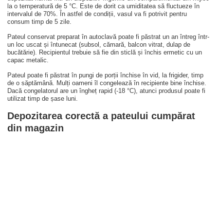
la o temperatură de 5 °C. Este de dorit ca umiditatea să fluctueze în
intervalul de 70%. În astfel de condiții, vasul va fi potrivit pentru
consum timp de 5 zile.
Pateul conservat preparat în autoclavă poate fi păstrat un an întreg într-
un loc uscat și întunecat (subsol, cămară, balcon vitrat, dulap de
bucătărie). Recipientul trebuie să fie din sticlă și închis ermetic cu un
capac metalic.
Pateul poate fi păstrat în pungi de porții închise în vid, la frigider, timp
de o săptămână. Mulți oameni îl congelează în recipiente bine închise.
Dacă congelatorul are un îngheț rapid (-18 °C), atunci produsul poate fi
utilizat timp de șase luni.
Depozitarea corectă a pateului cumpărat
din magazin