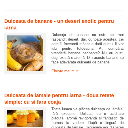
Dulceata de banane - un desert exotic pentru
iarna
Dulceața de banane nu este cel mai
răspândit desert, dar, cu toate acestea, cei
care îi încearcă măcar o dată gustul îl vor
iubi pentru totdeauna. Ați cumpărat
vreodată banane necoapte? Nu au gust,
deși există o aromă. Din aceste banane se
face adevărata dulceață de banane.
Citeşte mai mult...
Dulceata de lamaie pentru iarna - doua retete
simple: cu si fara coaja
Toată lumea va plăcea dulceața de lămâie,
fără excepție. Delicat, cu o aciditate
plăcută, aromă revigorantă și fantastic de
frumos la vedere. După o lingură de
dulceață de lămâie, migrenele vor dispărea