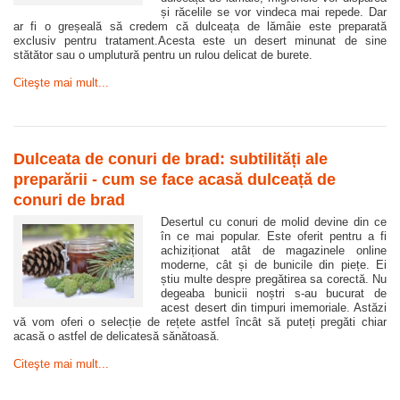
și răcelile se vor vindeca mai repede. Dar
ar fi o greșeală să credem că dulceața de lămâie este preparată
exclusiv pentru tratament.Acesta este un desert minunat de sine
stătător sau o umplutură pentru un rulou delicat de burete.
Citeşte mai mult...
Dulceata de conuri de brad: subtilități ale
preparării - cum se face acasă dulceață de
conuri de brad
Desertul cu conuri de molid devine din ce
în ce mai popular. Este oferit pentru a fi
achiziționat atât de magazinele online
moderne, cât și de bunicile din piețe. Ei
știu multe despre pregătirea sa corectă. Nu
degeaba bunicii noștri s-au bucurat de
acest desert din timpuri imemoriale. Astăzi
vă vom oferi o selecție de rețete astfel încât să puteți pregăti chiar
acasă o astfel de delicatesă sănătoasă.
Citeşte mai mult...