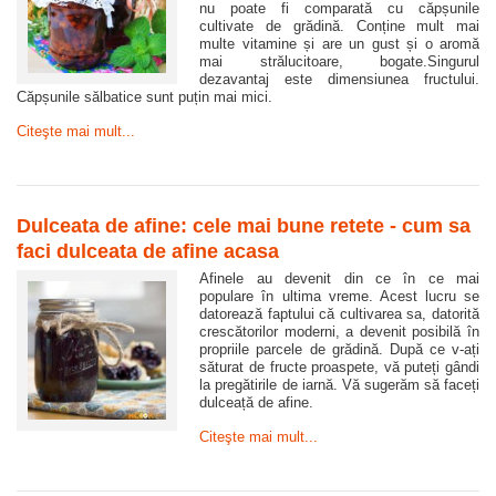
nu poate fi comparată cu căpșunile
cultivate de grădină. Conține mult mai
multe vitamine și are un gust și o aromă
mai strălucitoare, bogate.Singurul
dezavantaj este dimensiunea fructului.
Căpșunile sălbatice sunt puțin mai mici.
Citeşte mai mult...
Dulceata de afine: cele mai bune retete - cum sa
faci dulceata de afine acasa
Afinele au devenit din ce în ce mai
populare în ultima vreme. Acest lucru se
datorează faptului că cultivarea sa, datorită
crescătorilor moderni, a devenit posibilă în
propriile parcele de grădină. După ce v-ați
săturat de fructe proaspete, vă puteți gândi
la pregătirile de iarnă. Vă sugerăm să faceți
dulceață de afine.
Citeşte mai mult...