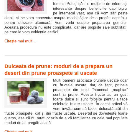
feminin.Puteți găsi o mulțime de informații
interesante despre beneficiile caprifoiului
pe internetul vast, așa că vom sări peste
detalii și ne vom concentra asupra modalităților de a pregăti caprifoiul
pentru utilizare ulterioară. Vom vorbi despre prepararea gemului.
Această procedură nu este complicată, dar are propriile sale subtilități,
pe care le vom evidenția astăzi.
Citeşte mai mult...
Dulceata de prune: moduri de a prepara un
desert din prune proaspete si uscate
Mulți oameni asociază prunele uscate doar
cu fructele uscate, dar, de fapt, prunele
proaspete din soiul întunecat „maghiar”
sunt și prune. Aceste fructe au un gust
foarte dulce și sunt folosite pentru a face
celebrele fructe uscate. În acest articol vă
vom învăța cum să faceți dulceață atât din
fructe proaspete, cât și din fructe uscate. Desertul se dovedește foarte
gustos, așa că nu ratați ocazia de a vă familiariza cu cele mai populare
moduri de a-l pregăti acasă.
Citeşte mai mult...