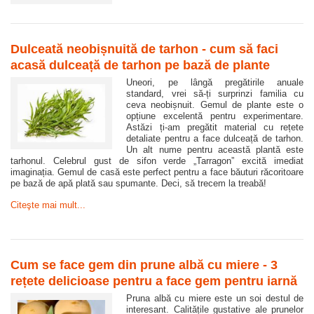
Dulceată neobișnuită de tarhon - cum să faci
acasă dulceață de tarhon pe bază de plante
Uneori, pe lângă pregătirile anuale
standard, vrei să-ți surprinzi familia cu
ceva neobișnuit. Gemul de plante este o
opțiune excelentă pentru experimentare.
Astăzi ți-am pregătit material cu rețete
detaliate pentru a face dulceață de tarhon.
Un alt nume pentru această plantă este
tarhonul. Celebrul gust de sifon verde „Tarragon” excită imediat
imaginația. Gemul de casă este perfect pentru a face băuturi răcoritoare
pe bază de apă plată sau spumante. Deci, să trecem la treabă!
Citeşte mai mult...
Cum se face gem din prune albă cu miere - 3
rețete delicioase pentru a face gem pentru iarnă
Pruna albă cu miere este un soi destul de
interesant. Calitățile gustative ale prunelor