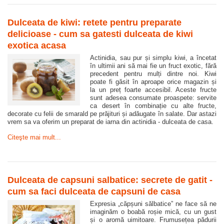
Dulceata de kiwi: retete pentru preparate
delicioase - cum sa gatesti dulceata de kiwi
exotica acasa
Actinidia, sau pur și simplu kiwi, a încetat
în ultimii ani să mai fie un fruct exotic, fără
precedent pentru mulți dintre noi. Kiwi
poate fi găsit în aproape orice magazin și
la un preț foarte accesibil. Aceste fructe
sunt adesea consumate proaspete: servite
ca desert în combinație cu alte fructe,
decorate cu felii de smarald pe prăjituri și adăugate în salate. Dar astazi
vrem sa va oferim un preparat de iarna din actinidia - dulceata de casa.
Citeşte mai mult...
Dulceata de capsuni salbatice: secrete de gatit -
cum sa faci dulceata de capsuni de casa
Expresia „căpșuni sălbatice” ne face să ne
imaginăm o boabă roșie mică, cu un gust
și o aromă uimitoare. Frumusețea pădurii