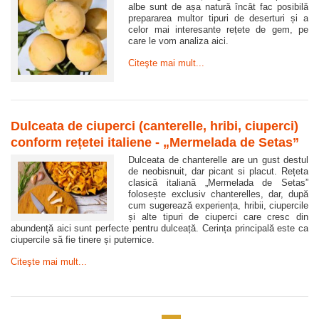
albe sunt de așa natură încât fac posibilă
prepararea multor tipuri de deserturi și a
celor mai interesante rețete de gem, pe
care le vom analiza aici.
Citeşte mai mult...
Dulceata de ciuperci (canterelle, hribi, ciuperci)
conform rețetei italiene - „Mermelada de Setas”
Dulceata de chanterelle are un gust destul
de neobisnuit, dar picant si placut. Rețeta
clasică italiană „Mermelada de Setas”
folosește exclusiv chanterelles, dar, după
cum sugerează experiența, hribii, ciupercile
și alte tipuri de ciuperci care cresc din
abundență aici sunt perfecte pentru dulceață. Cerința principală este ca
ciupercile să fie tinere și puternice.
Citeşte mai mult...