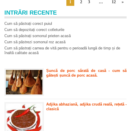
1
2
3
…
12
»
INTRĂRI RECENTE
Cum să păstrați corect puiul
Cum să depozitați corect cotleturile
Cum să păstrați somonul prieten acasă
Cum să păstrezi somonul roz acasă
Cum să păstrați carnea de vită pentru o perioadă lungă de timp și de
înaltă calitate acasă
Șuncă de porc sărată de casă - cum să
gătești șuncă de porc acasă.
Adjika abhaziană, adjika crudă reală, rețetă -
clasică