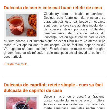
Dulceata de mere: cele mai bune retete de casa
Cloudberry este o boabă extraordinară!
Desigur, este foarte util, dar principala sa
caracteristică este că boabele necoapte
sunt roșii, iar cele care au atins nivelul dorit
de coacere devin portocalii. Cultivatorii
neexperimentați de fructe de pădure, din
ignoranță, pot culege fructe de pădure care
nu sunt coapte. Dar suntem siguri că acest lucru nu te va afecta și pe
masa ta vor apărea doar fructe coapte. Ce să faci mai departe cu ei?
Vă sugerăm să faceți dulceață. Există destul de multe metode de gătit
și vom încerca să reflectăm cele mai populare și dovedite opțiuni în
acest articol.
Citeşte mai mult...
Dulceata de caprifoi: retete simple - cum sa faci
dulceata de caprifoi de casa
Dulce și acru, cu o ușoară amărăciune,
gustul caprifoiului este pe placul multora.
Aceasta boabe nu este doar gustoasa, ci si
foarte sanatoasa, mai ales pentru corpul