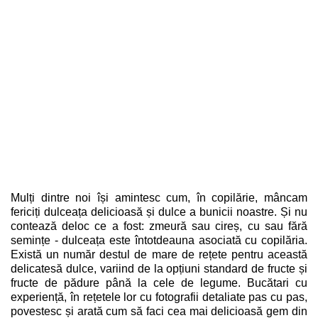
Mulți dintre noi își amintesc cum, în copilărie, mâncam
fericiți dulceața delicioasă și dulce a bunicii noastre. Și nu
contează deloc ce a fost: zmeură sau cireș, cu sau fără
semințe - dulceața este întotdeauna asociată cu copilăria.
Există un număr destul de mare de rețete pentru această
delicatesă dulce, variind de la opțiuni standard de fructe și
fructe de pădure până la cele de legume. Bucătari cu
experiență, în rețetele lor cu fotografii detaliate pas cu pas,
povestesc și arată cum să faci cea mai delicioasă gem din