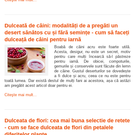
Dulceată de câini: modalități de a pregăti un
desert sănătos cu și fără semințe - cum să faceți
dulceață de câini pentru iarnă
Boabă de câini acru este foarte utilă.
Acesta, desigur, nu este un secret, motiv
pentru care mulți încearcă să-l păstreze
pentru iarnă. De obicei, compoturile,
gemurile și conservele sunt făcute din lemn
de câine. Gustul deserturilor se dovedește
a fi dulce și acru, ceea ce nu este pentru
toată lumea. Dar există destul de mulți fani ai acestora, așa că astăzi
am pregătit acest articol doar pentru ei.
Citeşte mai mult...
Dulceata de flori: cea mai buna selectie de retete
- cum se face dulceata de flori din petalele
diferitelor plante