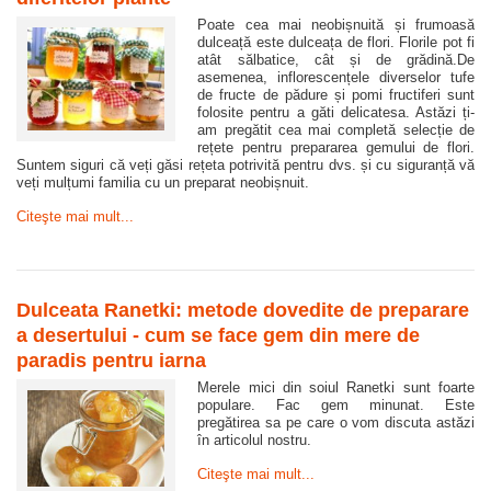
Poate cea mai neobișnuită și frumoasă
dulceață este dulceața de flori. Florile pot fi
atât sălbatice, cât și de grădină.De
asemenea, inflorescențele diverselor tufe
de fructe de pădure și pomi fructiferi sunt
folosite pentru a găti delicatesa. Astăzi ți-
am pregătit cea mai completă selecție de
rețete pentru prepararea gemului de flori.
Suntem siguri că veți găsi rețeta potrivită pentru dvs. și cu siguranță vă
veți mulțumi familia cu un preparat neobișnuit.
Citeşte mai mult...
Dulceata Ranetki: metode dovedite de preparare
a desertului - cum se face gem din mere de
paradis pentru iarna
Merele mici din soiul Ranetki sunt foarte
populare. Fac gem minunat. Este
pregătirea sa pe care o vom discuta astăzi
în articolul nostru.
Citeşte mai mult...