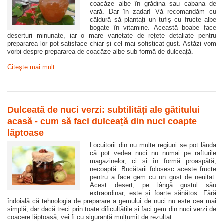
coacăze albe în grădina sau cabana de
vară. Dar în zadar! Vă recomandăm cu
căldură să plantați un tufiș cu fructe albe
bogate în vitamine. Această boabe face
deserturi minunate, iar o mare varietate de rețete detaliate pentru
prepararea lor pot satisface chiar și cel mai sofisticat gust. Astăzi vom
vorbi despre prepararea de coacăze albe sub formă de dulceață.
Citeşte mai mult...
Dulceată de nuci verzi: subtilități ale gătitului
acasă - cum să faci dulceață din nuci coapte
lăptoase
Locuitorii din nu multe regiuni se pot lăuda
că pot vedea nuci nu numai pe rafturile
magazinelor, ci și în formă proaspătă,
necoaptă. Bucătarii folosesc aceste fructe
pentru a face gem cu un gust de neuitat.
Acest desert, pe lângă gustul său
extraordinar, este și foarte sănătos. Fără
îndoială că tehnologia de preparare a gemului de nuci nu este cea mai
simplă, dar dacă treci prin toate dificultățile și faci gem din nuci verzi de
coacere lăptoasă, vei fi cu siguranță mulțumit de rezultat.