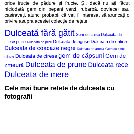
orice fructe de pădure și fructe. Și, dacă nu ați făcut
niciodată gem din pepeni verzi, rubarbă, dovlecei sau
castraveți, atunci probabil că veți fi interesat să aruncați o
privire asupra acestei colecție de rețete.
Dulceată fără gătit
Gem de caise
Dulceata de
Dulceata de agrise
Dulceata de catina
cirese prune
Dulceata de pere
Dulceata de coacaze negre
Dulceata de aronia
Gem de cinci
gem de căpșuni
Gem de
Dulceata de cirese
minute
Dulceata de prune
Dulceata rece
zmeură
Dulceata de mere
Cele mai bune retete de dulceata cu
fotografii