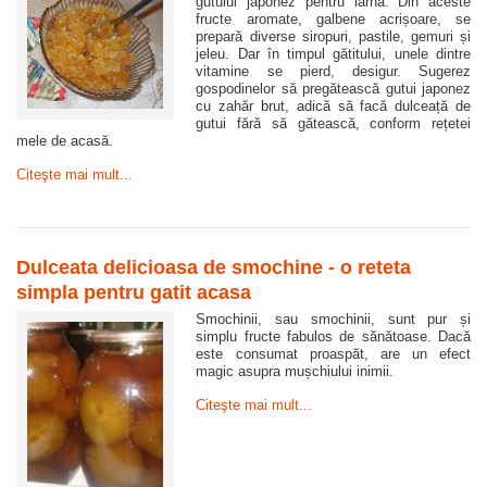
gutuiul japonez pentru iarnă. Din aceste
fructe aromate, galbene acrișoare, se
prepară diverse siropuri, pastile, gemuri și
jeleu. Dar în timpul gătitului, unele dintre
vitamine se pierd, desigur. Sugerez
gospodinelor să pregătească gutui japonez
cu zahăr brut, adică să facă dulceață de
gutui fără să gătească, conform rețetei
mele de acasă.
Citeşte mai mult...
Dulceata delicioasa de smochine - o reteta
simpla pentru gatit acasa
Smochinii, sau smochinii, sunt pur și
simplu fructe fabulos de sănătoase. Dacă
este consumat proaspăt, are un efect
magic asupra mușchiului inimii.
Citeşte mai mult...