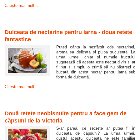
Citeşte mai mult...
Dulceata de nectarine pentru iarna - doua retete
fantastice
Puteți cânta la nesfârșit ode nectarinei,
aroma sa delicată și pulpa suculentă. La
urma urmei, chiar și numele fructului
sugerează că acesta este nectar divin și ar
fi pur și simplu o crimă să nu păstrezi o
bucată din acest nectar pentru iarnă sub
formă de dulceață.
Citeşte mai mult...
Două rețete neobișnuite pentru a face gem de
căpșuni de la Victoria
S-ar părea, ce secrete ar putea fi în
dulceața de căpșuni? La urma urmei,
gustul acestui dulceață ne este familiar