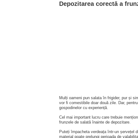
Depozitarea corectă a frunz
Mulți oameni pun salata în frigider, pur și si
vor fi comestibile doar două zile. Dar, pentr
gospodinelor cu experiență.
Cel mai important lucru care trebuie mențion
frunzele de salată înainte de depozitare.
Puteți împacheta verdeața într-un șervețel d
material poate prelungi perioada de valabilita