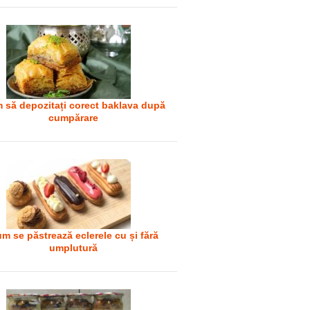
 să depozitați corect baklava după
cumpărare
m se păstrează eclerele cu și fără
umplutură