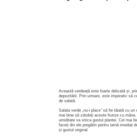
Această verdeață este foarte delicată și, pr
depozitării. Prin urmare, este imperativ să c
de salată.
Salata verde „nu-i place” să fie tăiată cu un
mai bine să zdrobiți aceste frunze cu mâna. 
umiditate va strica gustul plantei. Cel mai 
faceți din ele pregătiri pentru iarnă imediat 
și gustul original.