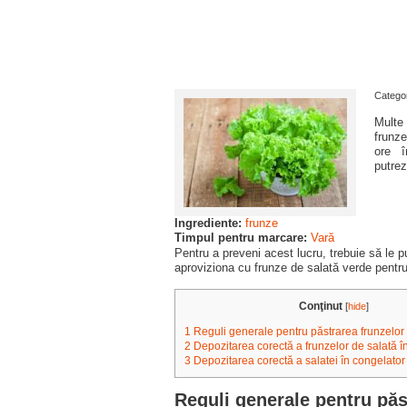
Categor
Multe 
frunz
ore î
putre
Ingrediente:
frunze
Timpul pentru marcare:
Vară
Pentru a preveni acest lucru, trebuie să le pu
aproviziona cu frunze de salată verde pentru
Conţinut
[
hide
]
1
Reguli generale pentru păstrarea frunzelor
2
Depozitarea corectă a frunzelor de salată înt
3
Depozitarea corectă a salatei în congelator
Reguli generale pentru păs