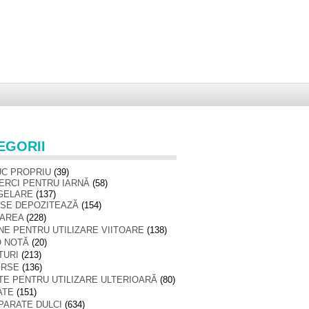
EGORII
UC PROPRIU
(39)
ERCI PENTRU IARNĂ
(58)
GELARE
(137)
SE DEPOZITEAZĂ
(154)
AREA
(228)
NE PENTRU UTILIZARE VIITOARE
(138)
O NOTĂ
(20)
TURI
(213)
ERSE
(136)
TE PENTRU UTILIZARE ULTERIOARĂ
(80)
ATE
(151)
PARATE DULCI
(634)