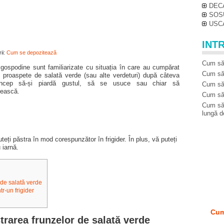
DEC
SOS
USC
INT
ii:
Cum se depozitează
Cum să 
gospodine sunt familiarizate cu situația în care au cumpărat
Cum să 
e proaspete de salată verde (sau alte verdeturi) după câteva
ncep să-și piardă gustul, să se usuce sau chiar să
Cum să 
zească.
Cum să
Cum să 
lungă d
teți păstra în mod corespunzător în frigider. În plus, vă puteți
 iarnă.
 de salată verde
r-un frigider
Cum
trarea frunzelor de salată verde