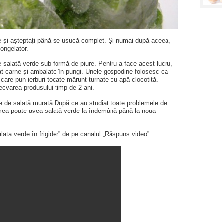
tie și așteptați până se usucă complet. Și numai după aceea,
congelator.
e salată verde sub formă de piure. Pentru a face acest lucru,
cat carne și ambalate în pungi. Unele gospodine folosesc ca
 care pun ierburi tocate mărunt turnate cu apă clocotită.
cvarea produsului timp de 2 ani.
e de salată murată.După ce au studiat toate problemele de
umea poate avea salată verde la îndemână până la noua
lata verde în frigider” de pe canalul „Răspuns video”: