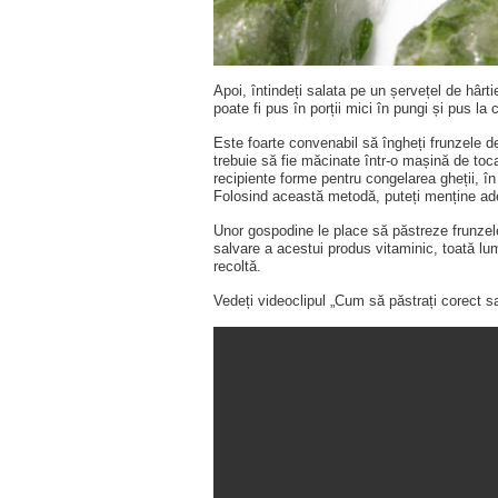
Apoi, întindeți salata pe un șervețel de hâr
poate fi pus în porții mici în pungi și pus la 
Este foarte convenabil să îngheți frunzele d
trebuie să fie măcinate într-o mașină de to
recipiente forme pentru congelarea gheții, în
Folosind această metodă, puteți menține ade
Unor gospodine le place să păstreze frunzel
salvare a acestui produs vitaminic, toată l
recoltă.
Vedeți videoclipul „Cum să păstrați corect sa