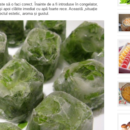
ste să o faci corect. Înainte de a fi introduse în congelator,
și apoi clătite imediat cu apă foarte rece. Această „situație
ctul estetic, aroma și gustul.