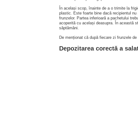
În același scop, înainte de a o trimite la frig
plastic. Este foarte bine dacă recipientul nu a
frunzelor. Partea inferioară a pachetului treb
acoperită cu același deasupra. În această st
săptămâni.
De menționat că după fiecare zi frunzele de s
Depozitarea corectă a sala