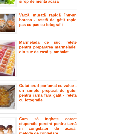
sirop de mentă acasă
Varză murată rapidă într-un
borcan - rețetă de gătit rapid
pas cu pas cu fotografii
Marmeladă de suc: rețete
pentru prepararea marmeladei
din suc de casă și ambalat
Gutui crud parfumat cu zahar -
un simplu preparat de gutui
pentru iarna fara gatit - reteta
cu fotografie.
Cum să înghețe corect
ciupercile porcini pentru iarnă
în congelator de acasă:
metode de congelare