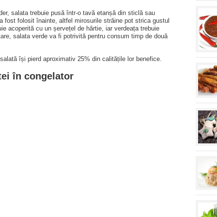
ider, salata trebuie pusă într-o tavă etanșă din sticlă sau
 fost folosit înainte, altfel mirosurile străine pot strica gustul
uie acoperită cu un șervețel de hârtie, iar verdeața trebuie
are, salata verde va fi potrivită pentru consum timp de două
alată își pierd aproximativ 25% din calitățile lor benefice.
tei în congelator