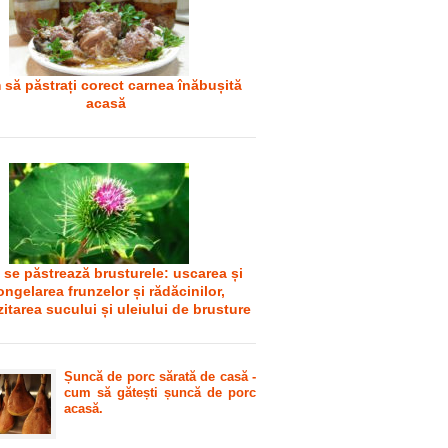
să păstrați corect carnea înăbușită
acasă
se păstrează brusturele: uscarea și
ongelarea frunzelor și rădăcinilor,
itarea sucului și uleiului de brusture
Șuncă de porc sărată de casă -
cum să gătești șuncă de porc
acasă.