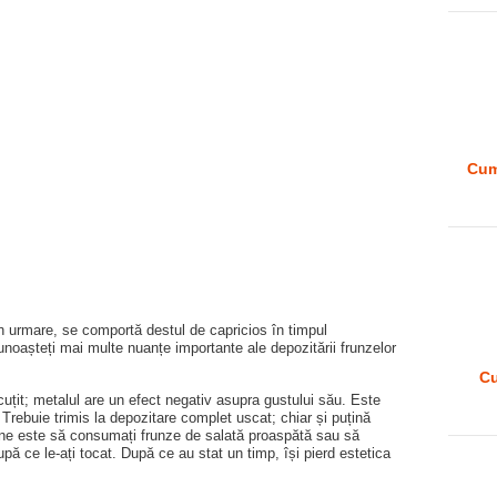
Cum
in urmare, se comportă destul de capricios în timpul
unoașteți mai multe nuanțe importante ale depozitării frunzelor
Cu
 cuțit; metalul are un efect negativ asupra gustului său. Este
Trebuie trimis la depozitare complet uscat; chiar și puțină
bine este să consumați frunze de salată proaspătă sau să
după ce le-ați tocat. După ce au stat un timp, își pierd estetica