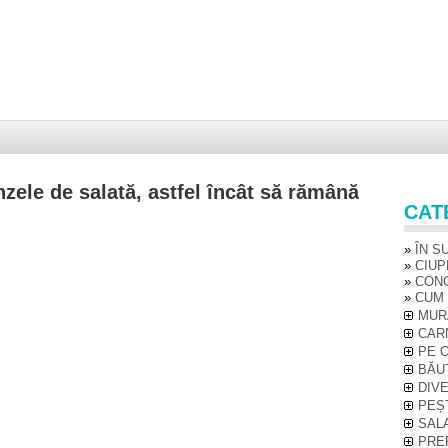
zele de salată, astfel încât să rămână
CAT
ÎN S
CIUP
CON
CUM 
MUR
CAR
PE 
BĂU
DIV
PEȘ
SAL
PRE