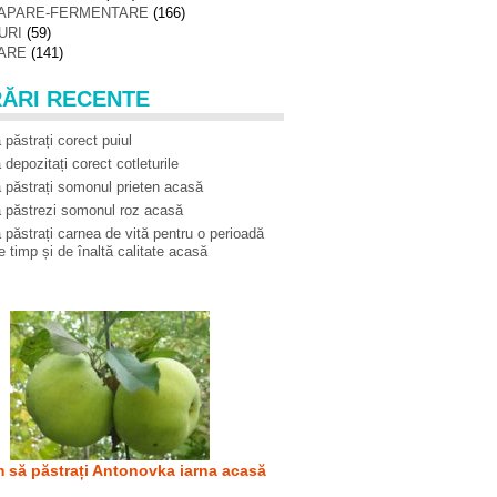
APARE-FERMENTARE
(166)
URI
(59)
ARE
(141)
RĂRI RECENTE
păstrați corect puiul
depozitați corect cotleturile
păstrați somonul prieten acasă
 păstrezi somonul roz acasă
păstrați carnea de vită pentru o perioadă
e timp și de înaltă calitate acasă
 să păstrați Antonovka iarna acasă