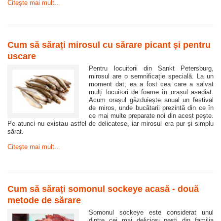
Citeşte mai mult...
Cum să sărați mirosul cu sărare picant și pentru
uscare
Pentru locuitorii din Sankt Petersburg,
mirosul are o semnificație specială. La un
moment dat, ea a fost cea care a salvat
mulți locuitori de foame în orașul asediat.
Acum orașul găzduiește anual un festival
de miros, unde bucătarii prezintă din ce în
ce mai multe preparate noi din acest pește.
Pe atunci nu existau astfel de delicatese, iar mirosul era pur și simplu
sărat.
Citeşte mai mult...
Cum să sărați somonul sockeye acasă - două
metode de sărare
Somonul sockeye este considerat unul
dintre cei mai deliciosi pești din familia