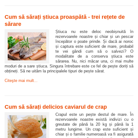
Cum să sărați știuca proaspătă - trei rețete de
sărare
Știuca nu este deloc neobișnuită în
rezervoarele noastre și chiar și un pescar
începător o poate prinde. Și dacă ai noroc
și captura este suficient de mare, probabil
te vei gândi cum să o salvezi? O
modalitate de a conserva știuca este
sărarea. Nu, nici măcar una, ci mai multe
moduri de a sare știuca. Singura întrebare este ce fel de pește doriți să
obțineți. Să ne uităm la principalele tipuri de pește sărat.
Citeşte mai mult...
Cum să sărați delicios caviarul de crap
Crapul este un pește destul de mare. În
rezervoarele noastre există indivizi cu o
greutate de până la 20 kg și până la 1
metru lungime. Un crap este suficient și
chiar și o familie numeroasă va fi asigurată