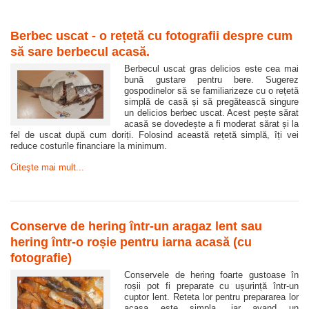
Berbec uscat - o rețetă cu fotografii despre cum
să sare berbecul acasă.
Berbecul uscat gras delicios este cea mai
bună gustare pentru bere. Sugerez
gospodinelor să se familiarizeze cu o rețetă
simplă de casă și să pregătească singure
un delicios berbec uscat. Acest pește sărat
acasă se dovedește a fi moderat sărat și la
fel de uscat după cum doriți. Folosind această rețetă simplă, îți vei
reduce costurile financiare la minimum.
Citeşte mai mult...
Conserve de hering într-un aragaz lent sau
hering într-o roșie pentru iarna acasă (cu
fotografie)
Conservele de hering foarte gustoase în
roșii pot fi preparate cu ușurință într-un
cuptor lent. Reteta lor pentru prepararea lor
acasa este simpla, iar avand un