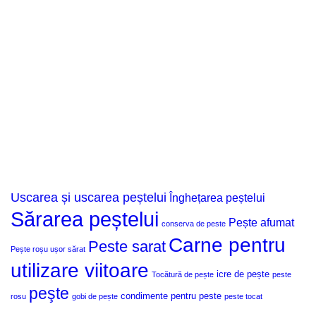
Uscarea și uscarea peștelui
Înghețarea peștelui
Sărarea peștelui
Pește afumat
conserva de peste
Carne pentru
Peste sarat
Pește roșu ușor sărat
utilizare viitoare
icre de pește
Tocătură de pește
peste
peşte
condimente pentru peste
rosu
gobi de pește
peste tocat