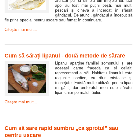
aruncat pur și simplu din mrejele lor. Dar
apoi au fost mai puțini pești, mai mulți
pescari și cineva a încercat în sfârșit
gândacul. De atunci, gândacul a început să
fie prins special pentru uscare sau fumat în continuare.
Citeşte mai mult...
Cum să sărați lipanul - două metode de sărare
Lipanul aparține familiei somonului și are
aceeași carne fragedă ca și ceilalți
reprezentanți ai săi. Habitatul lipanului este
regiunile nordice, cu râuri cristaline și
înghețate. Există multe utilizări pentru lipan
în gătit, dar preferatul meu este săratul
lipan chiar pe malul râului.
Citeşte mai mult...
Cum să sare rapid sumbru „ca șprotul” sau
pentru uscare