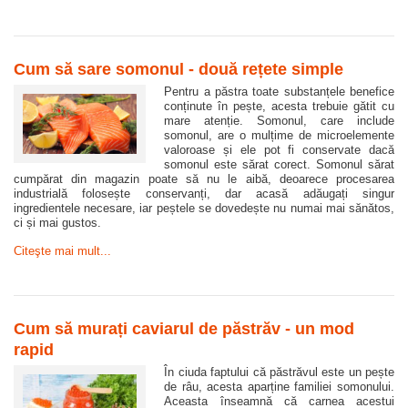
Cum să sare somonul - două rețete simple
Pentru a păstra toate substanțele benefice
conținute în pește, acesta trebuie gătit cu
mare atenție. Somonul, care include
somonul, are o mulțime de microelemente
valoroase și ele pot fi conservate dacă
somonul este sărat corect. Somonul sărat
cumpărat din magazin poate să nu le aibă, deoarece procesarea
industrială folosește conservanți, dar acasă adăugați singur
ingredientele necesare, iar peștele se dovedește nu numai mai sănătos,
ci și mai gustos.
Citeşte mai mult...
Cum să murați caviarul de păstrăv - un mod
rapid
În ciuda faptului că păstrăvul este un pește
de râu, acesta aparține familiei somonului.
Aceasta înseamnă că carnea acestui