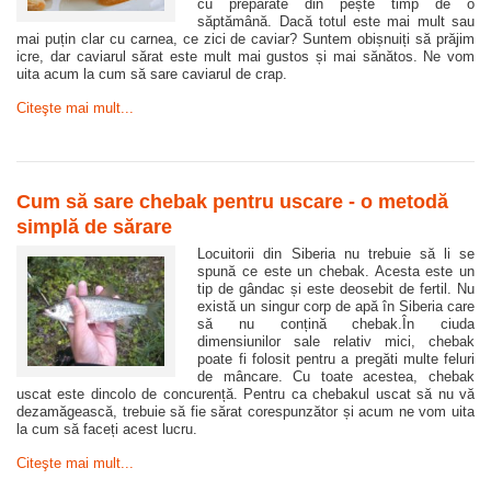
cu preparate din pește timp de o
săptămână. Dacă totul este mai mult sau
mai puțin clar cu carnea, ce zici de caviar? Suntem obișnuiți să prăjim
icre, dar caviarul sărat este mult mai gustos și mai sănătos. Ne vom
uita acum la cum să sare caviarul de crap.
Citeşte mai mult...
Cum să sare chebak pentru uscare - o metodă
simplă de sărare
Locuitorii din Siberia nu trebuie să li se
spună ce este un chebak. Acesta este un
tip de gândac și este deosebit de fertil. Nu
există un singur corp de apă în Siberia care
să nu conțină chebak.În ciuda
dimensiunilor sale relativ mici, chebak
poate fi folosit pentru a pregăti multe feluri
de mâncare. Cu toate acestea, chebak
uscat este dincolo de concurență. Pentru ca chebakul uscat să nu vă
dezamăgească, trebuie să fie sărat corespunzător și acum ne vom uita
la cum să faceți acest lucru.
Citeşte mai mult...