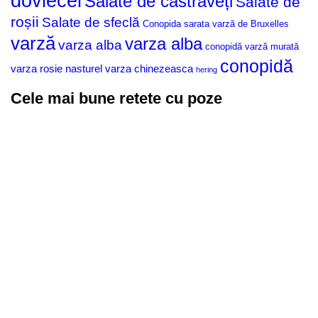
dovlecel
Salate de castraveți
Salate de
roșii
Salate de sfeclă
Conopida sarata
varză de Bruxelles
varză
varza alba
varza alba
conopidă
varză murată
conopidă
varza rosie
nasturel
varza chinezeasca
hering
Cele mai bune retete cu poze