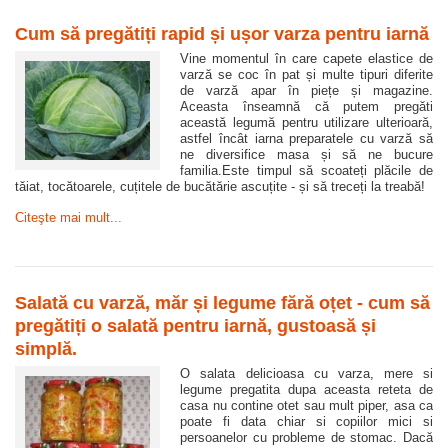
Cum să pregătiți rapid și ușor varza pentru iarnă
Vine momentul în care capete elastice de
varză se coc în pat și multe tipuri diferite
de varză apar în piețe și magazine.
Aceasta înseamnă că putem pregăti
această legumă pentru utilizare ulterioară,
astfel încât iarna preparatele cu varză să
ne diversifice masa și să ne bucure
familia.Este timpul să scoateți plăcile de
tăiat, tocătoarele, cuțitele de bucătărie ascuțite - și să treceți la treabă!
Citeşte mai mult...
Salată cu varză, măr și legume fără oțet - cum să
pregătiți o salată pentru iarnă, gustoasă și
simplă.
O salata delicioasa cu varza, mere si
legume pregatita dupa aceasta reteta de
casa nu contine otet sau mult piper, asa ca
poate fi data chiar si copiilor mici si
persoanelor cu probleme de stomac. Dacă