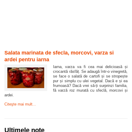
Salata marinata de sfecla, morcovi, varza si
ardei pentru iarna
Iarna, varza va fi cea mai delicioasă și
crocantă răsfăț. Se adaugă într-o vinegretă,
se face o salată de cartofi și se stropește
pur și simplu cu ulei vegetal. Dacă e și ea
frumoasă? Dacă vrei să-ți surprinzi familia,
fă varză roz murată cu sfeclă, morcovi și
ardei.
Citeşte mai mult...
Ultimele note