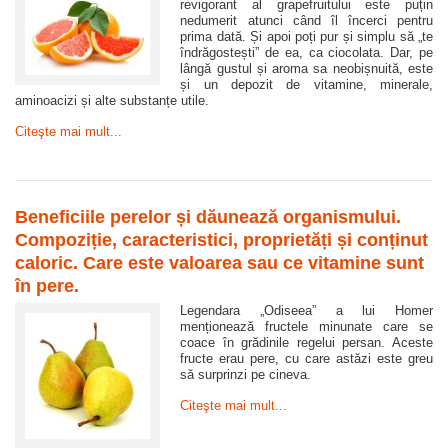
revigorant al grapefruitului este puțin
nedumerit atunci când îl încerci pentru
prima dată. Și apoi poți pur și simplu să „te
îndrăgostești” de ea, ca ciocolata. Dar, pe
lângă gustul și aroma sa neobișnuită, este
și un depozit de vitamine, minerale,
aminoacizi și alte substanțe utile.
Citeşte mai mult...
Beneficiile perelor și dăunează organismului.
Compoziție, caracteristici, proprietăți și conținut
caloric. Care este valoarea sau ce vitamine sunt
în pere.
Legendara „Odiseea” a lui Homer
menționează fructele minunate care se
coace în grădinile regelui persan. Aceste
fructe erau pere, cu care astăzi este greu
să surprinzi pe cineva.
Citeşte mai mult...