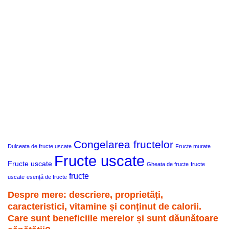
Congelarea fructelor
Dulceata de fructe uscate
Fructe murate
Fructe uscate
Fructe uscate
Gheata de fructe
fructe
fructe
uscate
esență de fructe
Despre mere: descriere, proprietăți,
caracteristici, vitamine și conținut de calorii.
Care sunt beneficiile merelor și sunt dăunătoare