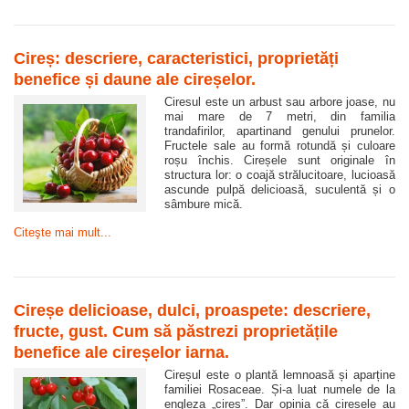
Cireș: descriere, caracteristici, proprietăți
benefice și daune ale cireșelor.
Ciresul este un arbust sau arbore joase, nu
mai mare de 7 metri, din familia
trandafirilor, apartinand genului prunelor.
Fructele sale au formă rotundă și culoare
roșu închis. Cireșele sunt originale în
structura lor: o coajă strălucitoare, lucioasă
ascunde pulpă delicioasă, suculentă și o
sâmbure mică.
Citeşte mai mult...
Cireșe delicioase, dulci, proaspete: descriere,
fructe, gust. Cum să păstrezi proprietățile
benefice ale cireșelor iarna.
Cireșul este o plantă lemnoasă și aparține
familiei Rosaceae. Și-a luat numele de la
engleza „cireș”. Dar opinia că cireșele au