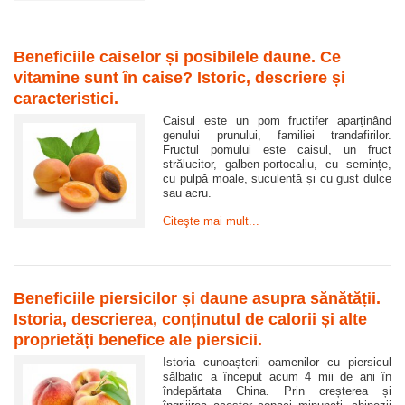
Beneficiile caiselor și posibilele daune. Ce
vitamine sunt în caise? Istoric, descriere și
caracteristici.
Caisul este un pom fructifer aparținând
genului prunului, familiei trandafirilor.
Fructul pomului este caisul, un fruct
strălucitor, galben-portocaliu, cu semințe,
cu pulpă moale, suculentă și cu gust dulce
sau acru.
Citeşte mai mult...
Beneficiile piersicilor și daune asupra sănătății.
Istoria, descrierea, conținutul de calorii și alte
proprietăți benefice ale piersicii.
Istoria cunoașterii oamenilor cu piersicul
sălbatic a început acum 4 mii de ani în
îndepărtata China. Prin creșterea și