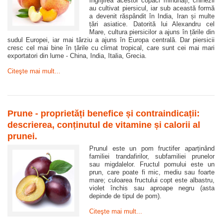
îngrijirea acestor copaci minunați, chinezii
au cultivat piersicul, iar sub această formă
a devenit răspândit în India, Iran și multe
țări asiatice. Datorită lui Alexandru cel
Mare, cultura piersicilor a ajuns în țările din
sudul Europei, iar mai târziu a ajuns în Europa centrală. Dar piersicii
cresc cel mai bine în țările cu climat tropical, care sunt cei mai mari
exportatori din lume - China, India, Italia, Grecia.
Citeşte mai mult...
Prune - proprietăți benefice și contraindicații:
descrierea, conținutul de vitamine și calorii al
prunei.
Prunul este un pom fructifer aparținând
familiei trandafirilor, subfamiliei prunelor
sau migdalelor. Fructul pomului este un
prun, care poate fi mic, mediu sau foarte
mare; culoarea fructului copt este albastru,
violet închis sau aproape negru (asta
depinde de tipul de pom).
Citeşte mai mult...