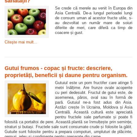
sănătății?
Se crede că merele au venit în Europa din
Asia Centrală. De-a lungul perioadei lungi
de consum uman al acestor fructe utile, s-
au dezvoltat un număr mare de soiuri
diferite de meri, care diferă ca timp de
coacere și gust.
Citeşte mai mult...
Gutui frumos - copac și fructe: descriere,
proprietăți, beneficii și daune pentru organism.
Gutuiul este un pom fructifer care atinge 5
metri înălțime. Are frunze ovale acoperite
cu peri dedesubt. Fructul de gutui este, de
asemenea, păros, oval sau în formă de
pară. Gutuiul ne-a fost adus din Asia.
Astăzi crește în Ucraina, Moldova și Asia
Centrală. Această cultură este apreciată
pentru fructele sale parfumate și poate fi
folosită ca portaltoi de pere. Această plantă se înmulțește prin semințe,
straturi și butași. Fructele sale sunt consumate crude și folosite la gătit.
Gutuile sunt folosite pentru a prepara compoturi, umpluturi de plăcinte,
gemuri, jeleu și condimente pentru preparate din carne.