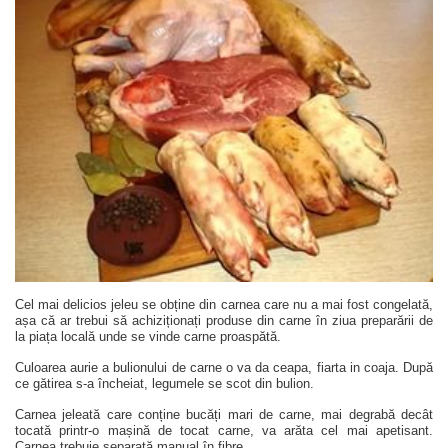
Cel mai delicios jeleu se obține din carnea care nu a mai fost congelată,
așa că ar trebui să achiziționați produse din carne în ziua preparării de
la piața locală unde se vinde carne proaspătă.
Culoarea aurie a bulionului de carne o va da ceapa, fiarta in coaja. După
ce gătirea s-a încheiat, legumele se scot din bulion.
Carnea jeleată care conține bucăți mari de carne, mai degrabă decât
tocată printr-o mașină de tocat carne, va arăta cel mai apetisant.
Carnea trebuie separată manual în fibre.