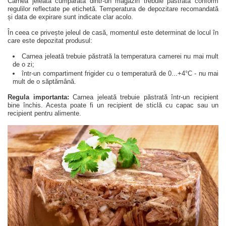
Carnea jeleată cumpărată dintr-un magazin trebuie păstrată conform
regulilor reflectate pe etichetă. Temperatura de depozitare recomandată
și data de expirare sunt indicate clar acolo.
În ceea ce privește jeleul de casă, momentul este determinat de locul în
care este depozitat produsul:
Carnea jeleată trebuie păstrată la temperatura camerei nu mai mult
de o zi;
într-un compartiment frigider cu o temperatură de 0...+4°C - nu mai
mult de o săptămână.
Regula importanta:
Carnea jeleată trebuie păstrată într-un recipient
bine închis. Acesta poate fi un recipient de sticlă cu capac sau un
recipient pentru alimente.