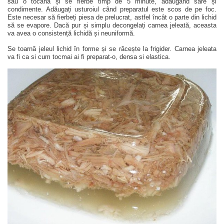
sau o tocană și se fierbe timp de 5 minute, adăugând sare și
condimente. Adăugați usturoiul când preparatul este scos de pe foc.
Este necesar să fierbeți piesa de prelucrat, astfel încât o parte din lichid
să se evapore. Dacă pur și simplu decongelați carnea jeleată, aceasta
va avea o consistență lichidă și neuniformă.
Se toarnă jeleul lichid în forme și se răcește la frigider. Carnea jeleata
va fi ca si cum tocmai ai fi preparat-o, densa si elastica.