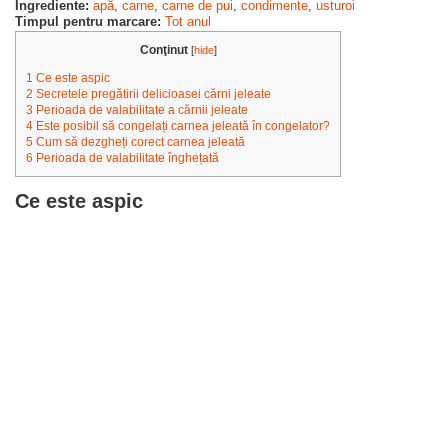
Ingrediente:
apă
,
carne
,
carne de pui
,
condimente
,
usturoi
Timpul pentru marcare:
Tot anul
Conţinut
[
hide
]
1
Ce este aspic
2
Secretele pregătirii delicioasei cărni jeleate
3
Perioada de valabilitate a cărnii jeleate
4
Este posibil să congelați carnea jeleată în congelator?
5
Cum să dezgheți corect carnea jeleată
6
Perioada de valabilitate înghețată
Ce este aspic