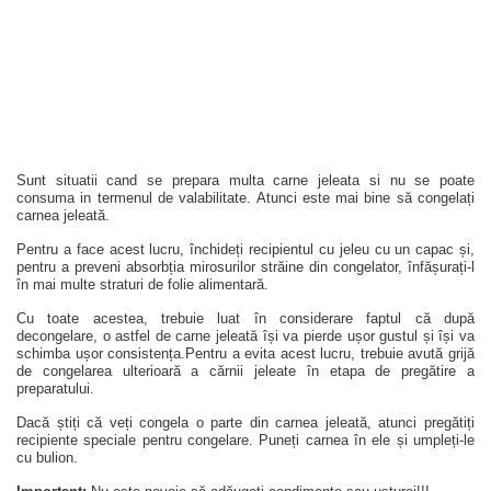
Sunt situatii cand se prepara multa carne jeleata si nu se poate
consuma in termenul de valabilitate. Atunci este mai bine să congelați
carnea jeleată.
Pentru a face acest lucru, închideți recipientul cu jeleu cu un capac și,
pentru a preveni absorbția mirosurilor străine din congelator, înfășurați-l
în mai multe straturi de folie alimentară.
Cu toate acestea, trebuie luat în considerare faptul că după
decongelare, o astfel de carne jeleată își va pierde ușor gustul și își va
schimba ușor consistența.Pentru a evita acest lucru, trebuie avută grijă
de congelarea ulterioară a cărnii jeleate în etapa de pregătire a
preparatului.
Dacă știți că veți congela o parte din carnea jeleată, atunci pregătiți
recipiente speciale pentru congelare. Puneți carnea în ele și umpleți-le
cu bulion.