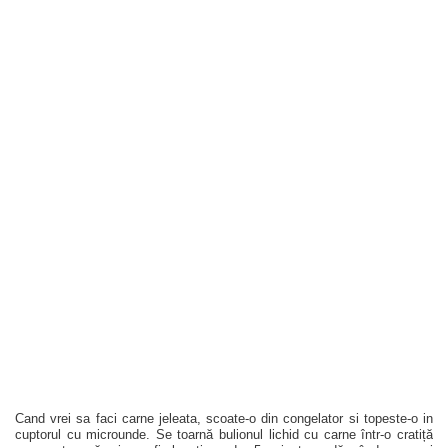
Cand vrei sa faci carne jeleata, scoate-o din congelator si topeste-o in
cuptorul cu microunde. Se toarnă bulionul lichid cu carne într-o cratiță