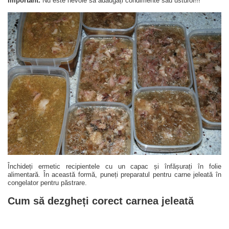
Important:
Nu este nevoie să adăugați condimente sau usturoi!!!
Închideți ermetic recipientele cu un capac și înfășurați în folie
alimentară. În această formă, puneți preparatul pentru carne jeleată în
congelator pentru păstrare.
Cum să dezgheți corect carnea jeleată