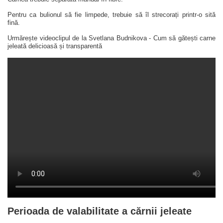
Pentru ca bulionul să fie limpede, trebuie să îl strecorați printr-o sită
fină.
Urmărește videoclipul de la Svetlana Budnikova - Cum să gătești carne
jeleată delicioasă și transparentă
Perioada de valabilitate a cărnii jeleate