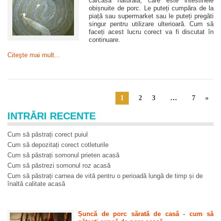
carcasă naturală, care este intestinele
obișnuite de porc. Le puteți cumpăra de la
piață sau supermarket sau le puteți pregăti
singur pentru utilizare ulterioară. Cum să
faceți acest lucru corect va fi discutat în
continuare.
Citeşte mai mult...
1
2
3
…
7
»
INTRĂRI RECENTE
Cum să păstrați corect puiul
Cum să depozitați corect cotleturile
Cum să păstrați somonul prieten acasă
Cum să păstrezi somonul roz acasă
Cum să păstrați carnea de vită pentru o perioadă lungă de timp și de
înaltă calitate acasă
Șuncă de porc sărată de casă - cum să