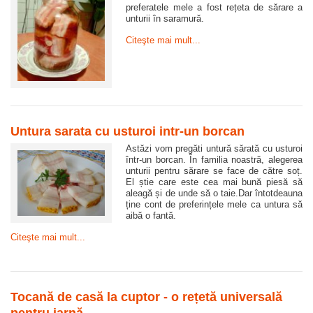
preferatele mele a fost rețeta de sărare a
unturii în saramură.
Citeşte mai mult...
Untura sarata cu usturoi intr-un borcan
Astăzi vom pregăti untură sărată cu usturoi
într-un borcan. În familia noastră, alegerea
unturii pentru sărare se face de către soț.
El știe care este cea mai bună piesă să
aleagă și de unde să o taie.Dar întotdeauna
ține cont de preferințele mele ca untura să
aibă o fantă.
Citeşte mai mult...
Tocană de casă la cuptor - o rețetă universală