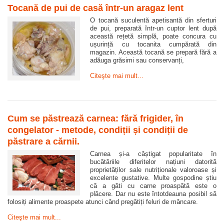
Tocană de pui de casă într-un aragaz lent
O tocană suculentă apetisantă din sferturi
de pui, preparată într-un cuptor lent după
această rețetă simplă, poate concura cu
ușurință cu tocanita cumpărată din
magazin. Această tocană se prepară fără a
adăuga grăsimi sau conservanți,
Citeşte mai mult...
Cum se păstrează carnea: fără frigider, în
congelator - metode, condiții și condiții de
păstrare a cărnii.
Carnea și-a câștigat popularitate în
bucătăriile diferitelor națiuni datorită
proprietăților sale nutriționale valoroase și
excelente gustative. Multe gospodine știu
că a găti cu carne proaspătă este o
plăcere. Dar nu este întotdeauna posibil să
folosiți alimente proaspete atunci când pregătiți feluri de mâncare.
Citeşte mai mult...