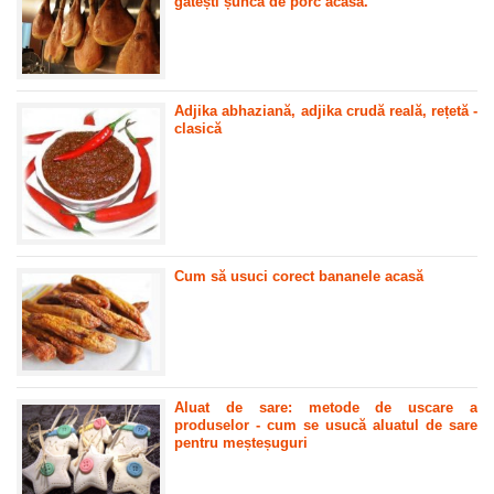
gătești șuncă de porc acasă.
Adjika abhaziană, adjika crudă reală, rețetă -
clasică
Cum să usuci corect bananele acasă
Aluat de sare: metode de uscare a
produselor - cum se usucă aluatul de sare
pentru meșteșuguri