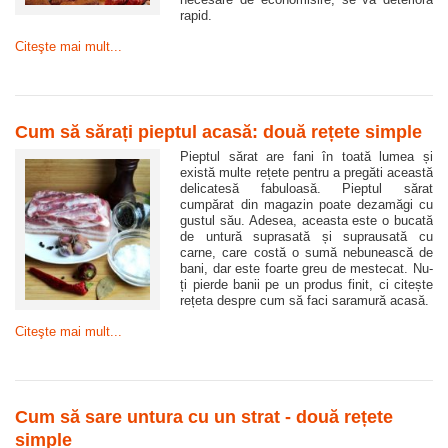
rapid.
Citeşte mai mult...
Cum să sărați pieptul acasă: două rețete simple
Pieptul sărat are fani în toată lumea și
există multe rețete pentru a pregăti această
delicatesă fabuloasă. Pieptul sărat
cumpărat din magazin poate dezamăgi cu
gustul său. Adesea, aceasta este o bucată
de untură suprasată și suprausată cu
carne, care costă o sumă nebunească de
bani, dar este foarte greu de mestecat. Nu-
ți pierde banii pe un produs finit, ci citește
rețeta despre cum să faci saramură acasă.
Citeşte mai mult...
Cum să sare untura cu un strat - două rețete
simple