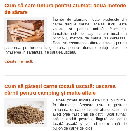
Cum să sare untura pentru afumat: două metode
de sărare
Înainte de afumare, toate produsele din
carne trebuie sărate, același lucru este
valabil și pentru untură. Specificul
fumatului este de așa natură încât, în
principiu, metoda de sărare nu contează.
Dacă se recomandă sărarea uscată pentru
păstrarea pe termen lung, atunci pentru afumare puteți folosi fie
înmuierea în saramură, fie sărarea uscată.
Citeşte mai mult...
Cum să gătești carne tocată uscată: uscarea
cărnii pentru camping și multe altele
Carnea tocată uscată este utilă nu numai
în drumeție. Aceasta este o gustare
minunată și carne instant atunci când nu
aveți prea mult timp să gătiți. Doar turnați
apă clocotită peste o lingură de carne
tocată uscată și veți obține o cană de
bulion de carne delicios.