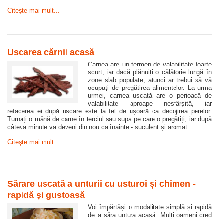
Citeşte mai mult...
Uscarea cărnii acasă
Carnea are un termen de valabilitate foarte
scurt, iar dacă plănuiți o călătorie lungă în
zone slab populate, atunci ar trebui să vă
ocupați de pregătirea alimentelor. La urma
urmei, carnea uscată are o perioadă de
valabilitate aproape nesfârșită, iar
refacerea ei după uscare este la fel de ușoară ca decojirea perelor.
Turnați o mână de carne în terciul sau supa pe care o pregătiți, iar după
câteva minute va deveni din nou ca înainte - suculent și aromat.
Citeşte mai mult...
Sărare uscată a unturii cu usturoi și chimen -
rapidă și gustoasă
Voi împărtăși o modalitate simplă și rapidă
de a săra untura acasă. Mulți oameni cred