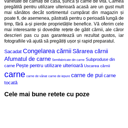
varietate de cârnați de casă, șuncă și carne de vită. Carnea
pregătită pentru utilizare ulterioară acasă are un gust mult
mai sănătos decât sortimentul cumpărat din magazin și
poate fi, de asemenea, păstrată pentru o perioadă lungă de
timp, fără a-și pierde proprietățile benefice. Vă oferim cele
mai interesante și dovedite rețete de gătit cărnii, ale căror
descrieri pas cu pas garantează un rezultat gustos, iar
fotografiile vă ajută să pregătiți ușor și rapid preparatul.
Congelarea cărnii
Sărarea cărnii
Sacadat
Afumatul de carne
Subproduse din
Semifabricate din carne
Pește pentru utilizare ulterioară
carne
Uscarea cărnii
carne
carne de pui
carne
carne de vânat
carne de iepure
tocată
Cele mai bune retete cu poze