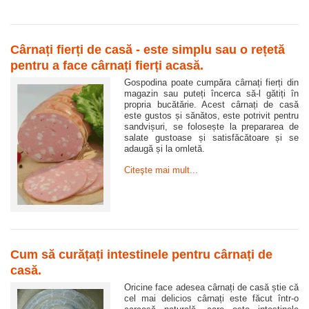
Cârnați fierți de casă - este simplu sau o rețetă
pentru a face cârnați fierți acasă.
Gospodina poate cumpăra cârnați fierți din
magazin sau puteți încerca să-l gătiți în
propria bucătărie. Acest cârnați de casă
este gustos și sănătos, este potrivit pentru
sandvișuri, se folosește la prepararea de
salate gustoase și satisfăcătoare și se
adaugă și la omletă.
Citeşte mai mult...
Cum să curățați intestinele pentru cârnați de
casă.
Oricine face adesea cârnați de casă știe că
cel mai delicios cârnați este făcut într-o