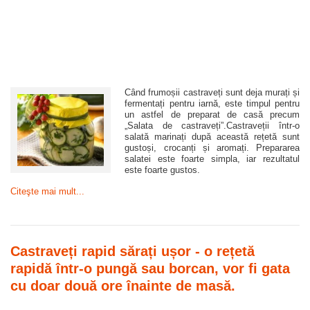
Când frumoșii castraveți sunt deja murați și
fermentați pentru iarnă, este timpul pentru
un astfel de preparat de casă precum
„Salata de castraveți”.Castraveții într-o
salată marinați după această rețetă sunt
gustoși, crocanți și aromați. Prepararea
salatei este foarte simpla, iar rezultatul
este foarte gustos.
Citeşte mai mult...
Castraveți rapid sărați ușor - o rețetă
rapidă într-o pungă sau borcan, vor fi gata
cu doar două ore înainte de masă.