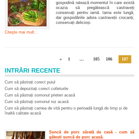
gospodină ratează momentul în care există
ocazia să pregătească castraveți
conservați pentru iarnă. Iarna este lungă,
dar gospodăriile adora castraveții crocanți,
conservați delicioși.
Citeşte mai mult...
«
1
…
105
106
107
INTRĂRI RECENTE
Cum să păstrați corect puiul
Cum să depozitați corect cotleturile
Cum să păstrați somonul prieten acasă
Cum să păstrați somonul roz acasă
Cum să păstrați carnea de vită pentru o perioadă lungă de timp și de
înaltă calitate acasă
Șuncă de porc sărată de casă - cum să
gătești șuncă de porc acasă.