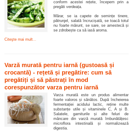
conform acestei rețete, începem prin a
pregăti verdeața.
Mărar, se ia capete de semințe tinere,
pătrunjel, salată încrucișată, se toacă totul
nu foarte mărunt, se sare, se amestecă și
se zdrobește ca să iasă aroma.
Citeşte mai mult...
Varză murată pentru iarnă (gustoasă și
crocantă) - rețetă și pregătire: cum să
pregătiți și să păstrați în mod
corespunzător varza pentru iarnă
Varza murată este un produs alimentar
foarte valoros și sănătos. După încheierea
fermentației acidului lactic, reține multe
substanțe utile și vitaminele C, A și B.
Salatele, garniturile și alte feluri de
mâncare din varză murată îmbunătățesc
microflora intestinală și normalizează
digestia.