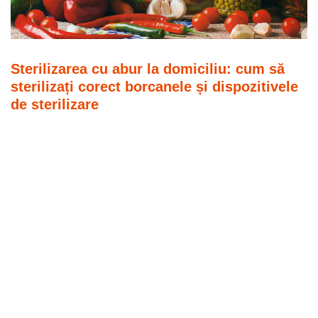
Sterilizarea cu abur la domiciliu: cum să
sterilizați corect borcanele și dispozitivele
de sterilizare